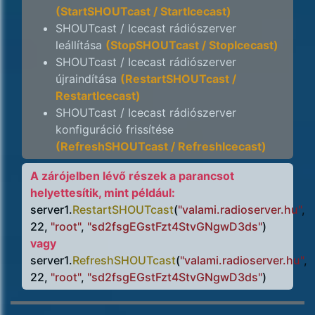
(StartSHOUTcast / StartIcecast)
SHOUTcast / Icecast rádiószerver
leállítása
(StopSHOUTcast / StopIcecast)
SHOUTcast / Icecast rádiószerver
újraindítása
(RestartSHOUTcast /
RestartIcecast)
SHOUTcast / Icecast rádiószerver
konfiguráció frissítése
(RefreshSHOUTcast / RefreshIcecast)
A zárójelben lévő részek a parancsot
helyettesítik, mint például:
server1.
RestartSHOUTcast
(
"valami.radioserver.hu"
,
22,
"root"
,
"sd2fsgEGstFzt4StvGNgwD3ds"
)
vagy
server1.
RefreshSHOUTcast
(
"valami.radioserver.hu"
,
22,
"root"
,
"sd2fsgEGstFzt4StvGNgwD3ds"
)