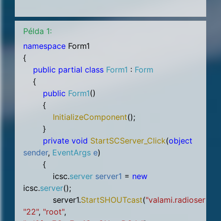
Példa 1:
namespace
Form1
{
public partial class
Form1
:
Form
{
public
Form1
()
{
InitializeComponent
();
}
private void
StartSCServer_Click
(
object
sender
,
EventArgs
e
)
{
icsc.
server
server1
=
new
icsc.
server
();
server1.
StartSHOUTcast
(
"valami.radioserver.
"22"
,
"root"
,