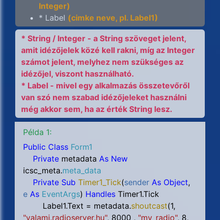
Integer)
* Label
(cimke neve, pl. Label1)
* String / Integer - a String szöveget jelent,
amit idézőjelek közé kell rakni, míg az Integer
számot jelent, melyhez nem szükséges az
idézőjel, viszont használható.
* Label - mivel egy alkalmazás összetevőről
van szó nem szabad idézőjeleket használni
még akkor sem, ha az érték String lesz.
Példa 1:
Public Class
Form1
Private
metadata
As New
icsc_meta.
meta_data
Private Sub
Timer1_Tick
(
sender
As Object
,
e
As
EventArgs
)
Handles
Timer1.Tick
Label1.Text = metadata.
shoutcast
(
1,
"valami.radioserver.hu"
, 8000
,
"my_radio"
,
8,