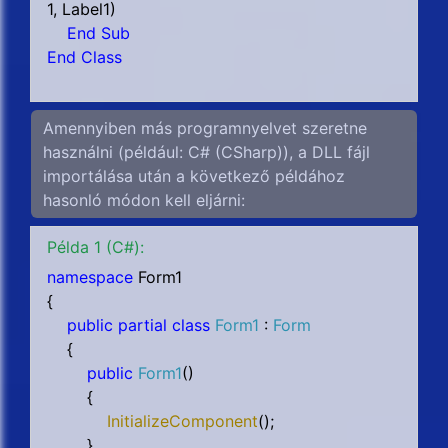
1, Label1
)
End Sub
End Class
Amennyiben más programnyelvet szeretne
használni (például: C# (CSharp)), a DLL fájl
importálása után a következő példához
hasonló módon kell eljárni:
Példa 1 (C#):
namespace
Form1
{
public partial class
Form1
:
Form
{
public
Form1
()
{
InitializeComponent
();
}