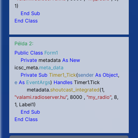
1
)
End Sub
End Class
Példa 2:
Public Class
Form1
Private
metadata
As New
icsc_meta.
meta_data
Private Sub
Timer1_Tick
(
sender
As Object
,
e
As
EventArgs
)
Handles
Timer1.Tick
metadata.
shoutcast_integrated
(
1,
"valami.radioserver.hu"
, 8000
,
"my_radio"
,
8,
1, Label1
)
End Sub
End Class