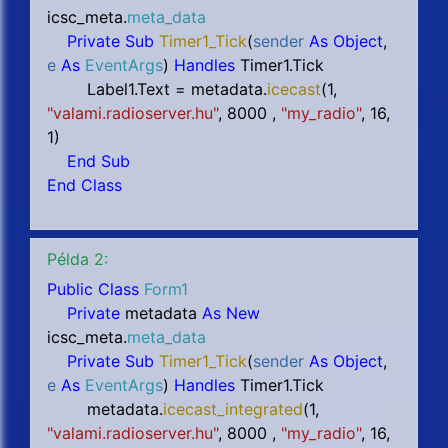
icsc_meta.
meta_data
Private Sub
Timer1_Tick
(
sender
As Object
,
e
As
EventArgs
)
Handles
Timer1.Tick
Label1.Text = metadata.
icecast
(
1,
"valami.radioserver.hu"
, 8000
,
"my_radio"
,
16,
1
)
End Sub
End Class
Példa 2:
Public Class
Form1
Private
metadata
As New
icsc_meta.
meta_data
Private Sub
Timer1_Tick
(
sender
As Object
,
e
As
EventArgs
)
Handles
Timer1.Tick
metadata.
icecast_integrated
(
1,
"valami.radioserver.hu"
, 8000
,
"my_radio"
,
16,