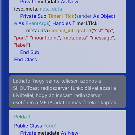
Private
metadata
As New
icsc_meta.
meta_data
Private Sub
Timer1_Tick
(
sender
As Object
,
e
As
EventArgs
)
Handles
Timer1.Tick
metadata.
icecast_integrated
(
"ssl"
,
"ip"
,
"port"
,
"mountpoint"
,
"metadata"
,
"message"
,
"label"
)
End Sub
End Class
Látható, hogy szinte teljesen azonos a
SHOUTcast rádiószerver funkciójával azzal a
kivétellel, hogy az Icecast rádiószerver
esetében a META adatok más értéket kaptak.
Példa 1:
Public Class
Form1
Private
metadata
As New