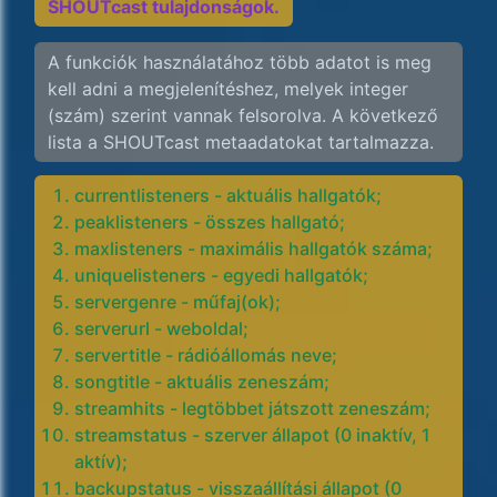
SHOUTcast tulajdonságok.
A funkciók használatához több adatot is meg
kell adni a megjelenítéshez, melyek integer
(szám) szerint vannak felsorolva. A következő
lista a SHOUTcast metaadatokat tartalmazza.
currentlisteners - aktuális hallgatók;
peaklisteners - összes hallgató;
maxlisteners - maximális hallgatók száma;
uniquelisteners - egyedi hallgatók;
servergenre - műfaj(ok);
serverurl - weboldal;
servertitle - rádióállomás neve;
songtitle - aktuális zeneszám;
streamhits - legtöbbet játszott zeneszám;
streamstatus - szerver állapot (0 inaktív, 1
aktív);
backupstatus - visszaállítási állapot (0