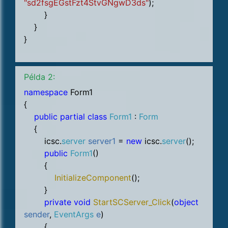
"sd2fsgEGstFzt4StvGNgwD3ds"
);
}
}
}
Példa 2:
namespace
Form1
{
public partial class
Form1
:
Form
{
icsc.
server
server1
=
new
icsc.
server
();
public
Form1
()
{
InitializeComponent
();
}
private void
StartSCServer_Click
(
object
sender
,
EventArgs
e
)
{