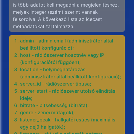
is több adatot kell megadni a megjelenítéshez,
melyek integer (szám) szerint vannak
felsorolva. A következő lista az Icecast
metaadatokat tartalmazza.
admin - admin email (adminisztrátor által
beállított konfiguráció);
host - rádiószerver hosztnév vagy IP
(konfigurációtól függően);
location - helymeghatározás
(adminisztrátor által beállított konfiguráció);
server_id - rádiószerver típusa;
server_start - rádiószever utolsó elindítási
ideje;
bitrate - bitsebesség (bitráta);
genre - zenei műfaj(ok);
listener_peak - hallgatói csúcs (maximális
egyidejű hallgatók);