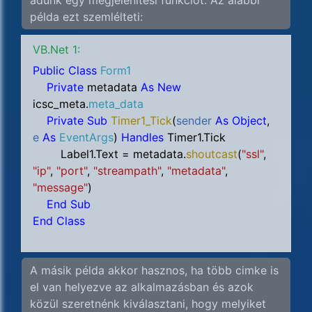
adunk egy megjelenítési funkciót. Az alábbi
példa ezt szemlélteti:
VB.Net 1:
Public Class
Form1
Private
metadata
As New
icsc_meta.
meta_data
Private Sub
Timer1_Tick
(
sender
As Object
,
e
As
EventArgs
)
Handles
Timer1.Tick
Label1.Text = metadata.
shoutcast
(
"ssl"
,
"ip"
,
"port"
,
"streampath"
,
"metadata"
,
"message"
)
End Sub
End Class
A másik példa akkor hasznos, ha több cimke is
el van helyezve az alkalmazásban és azok
közül szeretnénk kiválasztani, hogy melyiket