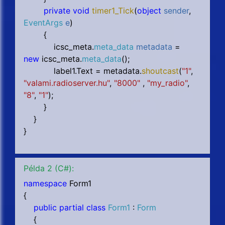
private void
timer1_Tick
(
object
sender
,
EventArgs
e
)
{
icsc_meta.
meta_data
metadata
=
new
icsc_meta.
meta_data
();
label1.Text = metadata.
shoutcast
(
"1"
,
"valami.radioserver.hu"
,
"8000"
,
"my_radio"
,
"8"
,
"1"
);
}
}
}
Példa 2 (C#):
namespace
Form1
{
public partial class
Form1
:
Form
{