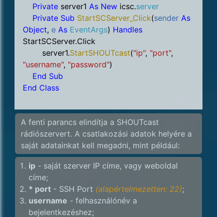
Private
server1
As New
icsc.
server
Private Sub
StartSCServer_Click
(
sender
As
Object
,
e
As
EventArgs
)
Handles
StartSCServer.Click
server1.
StartSHOUTcast
(
"ip"
,
"port"
,
"username"
,
"password"
)
End Sub
End Class
A fenti parancs elindítja a SHOUTcast
rádiószervert. A csatlakozási adatok helyére a
saját adatainkat kell megadni, mint például:
ip
- saját szerver IP címe, vagy weboldal
címe;
* port
- SSH Port
(alapértelmezetten: 22)
;
username
- felhasználónév a
bejelentkezéshez;