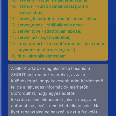
listeners - aktuális hallgatók száma;
listenurl - külső csatlakozási pont a
lejátszáshoz;
server_description - rádióállomás leírása;
server_name - rádióállomás neve;
server_type - adatfolyam típusa;
server_url - saját weboldal;
stream_start - közvetítés indítási ideje (nem
ugyanaz, mint a server_start);
title - aktuális zeneszám;
A META adatok megjelenítése hasonló a
SHOUTcast rádiószerveréhez, azzal a
különbséggel, hogy kevesebb adat kérdezhető
le, de a lényeges információk elérhetők.
Előfordulhat, hogy egyes adatok
lekérdezésénél hibaüzenet jelenik meg, ami
automatikus, ezért nem lehet kikapcsolni. Ha
ilyet tapasztalna ne használja azt a funkciót,