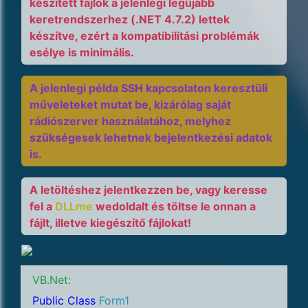
készített fájlok a jelenlegi legújabb
keretrendszerhez (.NET 4.7.2) lettek
készítve, ezért a kompatibilitási problémák
esélye is minimális.
A jelenlegi példa SSH kapcsolaton keresztüli
műveleteket mutat be, kizárólag saját
rádiószerver használatához, melyhez
szükségesek lehetnek bejelentkezési adatok
is.
A letöltéshez jelentkezzen be, vagy keresse
fel a
DLLme
wedoldalt és töltse le onnan a
fájlt, illetve kiegészítő fájlokat!
VB.Net:
Public Class
Form1