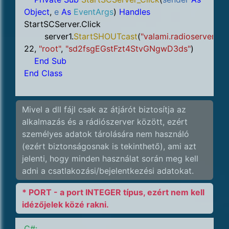
Object
,
e
As
EventArgs
)
Handles
StartSCServer.Click
server1.
StartSHOUTcast
(
"valami.radioserver.hu"
22,
"root"
,
"sd2fsgEGstFzt4StvGNgwD3ds"
)
End Sub
End Class
Mivel a dll fájl csak az átjárót biztosítja az
alkalmazás és a rádiószerver között, ezért
személyes adatok tárolására nem használó
(ezért biztonságosnak is tekinthető), ami azt
jelenti, hogy minden használat során meg kell
adni a csatlakozási/bejelentkezési adatokat.
* PORT - a port INTEGER típus, ezért nem kell
idézőjelek közé rakni.
C#: