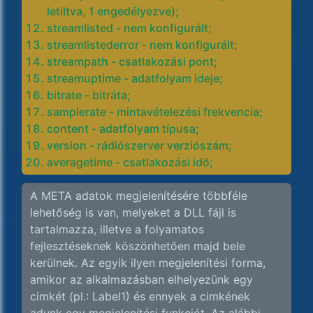
letiltva, 1 engedélyezve);
streamlisted - nem konfigurált;
streamlistederror - nem konfigurált;
streampath - csatlakozási pont;
streamuptime - adatfolyam ideje;
bitrate - bitráta;
samplerate - mintavételezési frekvencia;
content - adatfolyam típusa;
version - rádiószerver verziószám;
averagetime - csatlakozási idő;
A META adatok megjelenítésére többféle
lehetőség is van, melyeket a DLL fájl is
tartalmazza, illetve a folyamatos
fejlesztéseknek köszönhetően majd bele
kerülnek. Az egyik ilyen megjelenítési forma,
amikor az alkalmazásban elhelyezünk egy
cimkét (pl.: Label1) és ennyek a cimkének