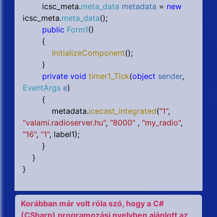
icsc_meta.
meta_data
metadata
=
new
icsc_meta.
meta_data
();
public
Form1
()
{
InitializeComponent
();
}
private void
timer1_Tick
(
object
sender
,
EventArgs
e
)
{
metadata.
icecast_integrated
(
"1"
,
"valami.radioserver.hu"
,
"8000"
,
"my_radio"
,
"16"
,
"1"
, label1
);
}
}
}
Korábban már volt róla szó, hogy a C#
(CSharp) programozási nyelvben ajánlott az