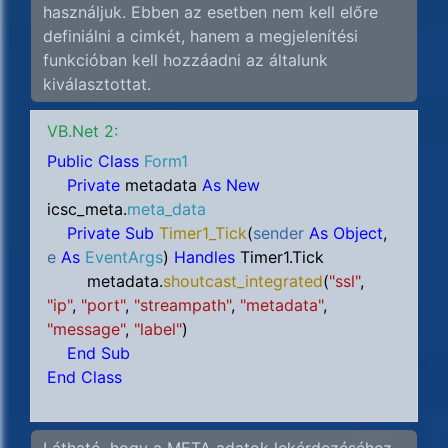
használjuk. Ebben az esetben nem kell előre
definiálni a cimkét, hanem a megjelenítési
funkcióban kell hozzáadni az általunk
kiválasztottat.
VB.Net 2:
Public Class
Form1
Private
metadata
As New
icsc_meta.
meta_data
Private Sub
Timer1_Tick
(
sender
As Object
,
e
As
EventArgs
)
Handles
Timer1.Tick
metadata.
shoutcast_integrated
(
"ssl"
,
"ip"
,
"port"
,
"streampath"
,
"metadata"
,
"message"
,
"label"
)
End Sub
End Class