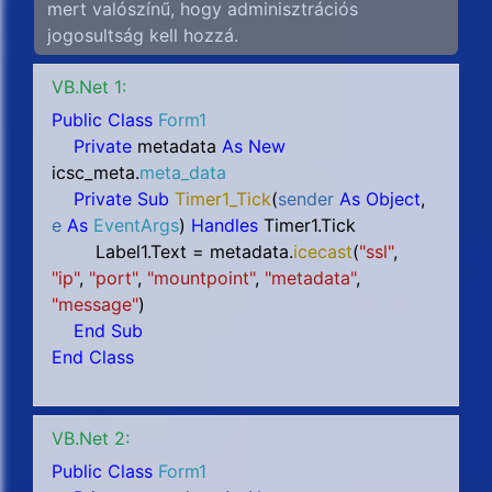
mert valószínű, hogy adminisztrációs
jogosultság kell hozzá.
VB.Net 1:
Public Class
Form1
Private
metadata
As New
icsc_meta.
meta_data
Private Sub
Timer1_Tick
(
sender
As Object
,
e
As
EventArgs
)
Handles
Timer1.Tick
Label1.Text = metadata.
icecast
(
"ssl"
,
"ip"
,
"port"
,
"mountpoint"
,
"metadata"
,
"message"
)
End Sub
End Class
VB.Net 2:
Public Class
Form1