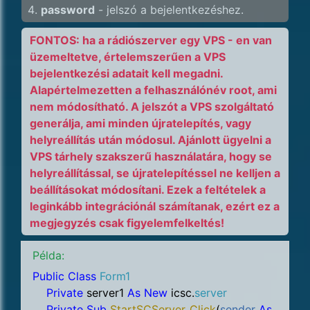
password
- jelszó a bejelentkezéshez.
FONTOS: ha a rádiószerver egy VPS - en van
üzemeltetve, értelemszerűen a VPS
bejelentkezési adatait kell megadni.
Alapértelmezetten a felhasználónév root, ami
nem módosítható. A jelszót a VPS szolgáltató
generálja, ami minden újratelepítés, vagy
helyreállítás után módosul. Ajánlott ügyelni a
VPS tárhely szakszerű használatára, hogy se
helyreállítással, se újratelepítéssel ne kelljen a
beállításokat módosítani. Ezek a feltételek a
leginkább integrációnál számítanak, ezért ez a
megjegyzés csak figyelemfelkeltés!
Példa:
Public Class
Form1
Private
server1
As New
icsc.
server
Private Sub
StartSCServer_Click
(
sender
As