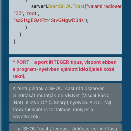
server1.
StartSHOUTcast
(
"valami.radioserver.
"22"
,
"root"
,
"sd2fsgEGstFzt4StvGNgwD3ds"
);
}
}
}
* PORT - a port INTEGER típus, viszont ebben
a program-nyelvben ajánlott idézőjelek közé
rakni.
A fenti példák a SHOUTcast rádiószerver
elindítását mutatják be VB.Net (Visual Basic
.Net), illetve C# (CSharp) nyelven. A DLL fájl
több funkciót is tartalmaz, melyek a
következők:
SHOUTcast / Icecast rádiószerver indítása