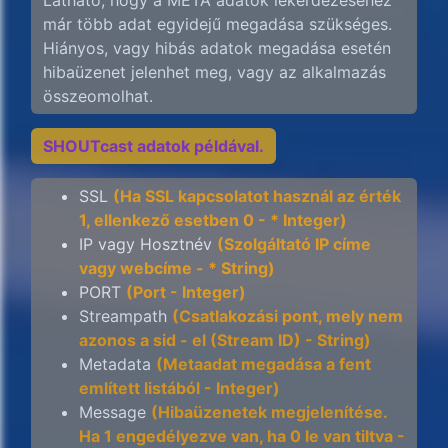
Látható, hogy a META adatok lekérdezéséhez
már több adat egyidejű megadása szükséges.
Hiányos, vagy hibás adatok megadása esetén
hibaüzenet jelenhet meg, vagy az alkalmazás
összeomolhat.
SHOUTcast adatok példával.
SSL
(Ha SSL kapcsolatot használ az érték
1, ellenkező esetben 0 - * Integer)
IP vagy Hosztnév
(Szolgáltató IP címe
vagy webcíme - * String)
PORT
(Port - Integer)
Streampath
(Csatlakozási pont, mely nem
azonos a sid - el (Stream ID) - String)
Metadata
(Metaadat megadása a fent
említett listából - Integer)
Message
(Hibaüzenetek megjelenítése.
Ha 1 engedélyezve van, ha 0 le van tiltva -