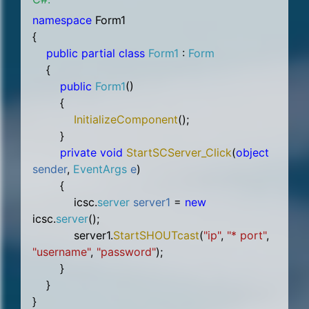
namespace
Form1
{
public partial class
Form1
:
Form
{
public
Form1
()
{
InitializeComponent
();
}
private void
StartSCServer_Click
(
object
sender
,
EventArgs
e
)
{
icsc.
server
server1
=
new
icsc.
server
();
server1.
StartSHOUTcast
(
"ip"
,
"* port"
,
"username"
,
"password"
);
}
}
}