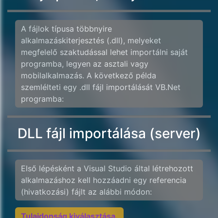
A fájlok típusa többnyire
alkalmazáskiterjesztés (.dll), melyeket
megfelelő szaktudással lehet importálni saját
programba, legyen az asztali vagy
mobilalkalmazás. A következő példa
szemlélteti egy .dll fájl importálását VB.Net
programba:
DLL fájl importálása (server)
Első lépésként a Visual Studio által létrehozott
alkalmazáshoz kell hozzáadni egy referencia
(hivatkozási) fájlt az alábbi módon:
Tulajdonság kiválasztása.