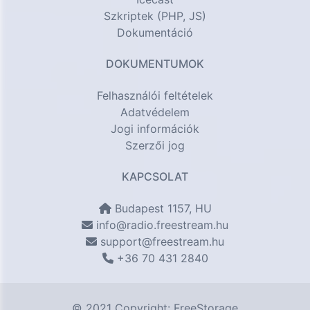
Szkriptek (PHP, JS)
Dokumentáció
DOKUMENTUMOK
Felhasználói feltételek
Adatvédelem
Jogi információk
Szerzői jog
KAPCSOLAT
Budapest 1157, HU
info@radio.freestream.hu
support@freestream.hu
+36 70 431 2840
© 2021 Copyright:
FreeStorage