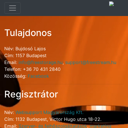
Tulajdonos
Név: Bujdosó Lajos
Cím: 1157 Budapest
Email:
info@freestorage.hu
,
support@freestream.hu
Telefon: +36 70 431 2840
Közösség:
Facebook
Regisztrátor
Név:
Websupport Magyarország Kft.
Cím: 1132 Budapest, Victor Hugo utca 18-22.
Email:
Szerver- és felhőszolgáltatások
,
marketing